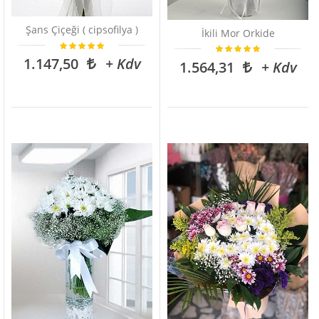
Şans Çiçeği ( cipsofilya )
İkili Mor Orkide
1.147,50
+ Kdv
1.564,31
+ Kdv