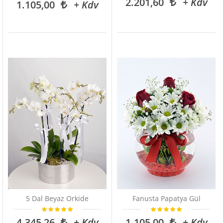
2.201,60
+ Kdv
1.105,00
+ Kdv
5 Dal Beyaz Orkide
Fanusta Papatya Gül
4.345,26
+ Kdv
1.105,00
+ Kdv