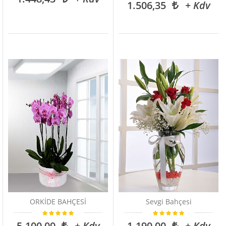
1.506,35
+ Kdv
ORKİDE BAHÇESİ
Sevgi Bahçesi
5.100,00
+ Kdv
1.190,00
+ Kdv