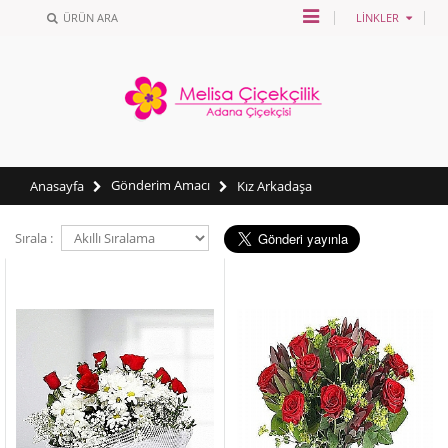
ÜRÜN ARA
LINKLER
Gönderim Amacı
Anasayfa
Kız Arkadaşa
Sırala :