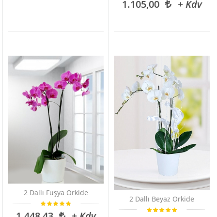
1.105,00
+ Kdv
2 Dallı Fuşya Orkide
2 Dallı Beyaz Orkide
1.448,43
+ Kdv