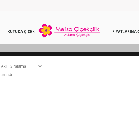
KUTUDA ÇİÇEK
FİYATLARINA 
namadı