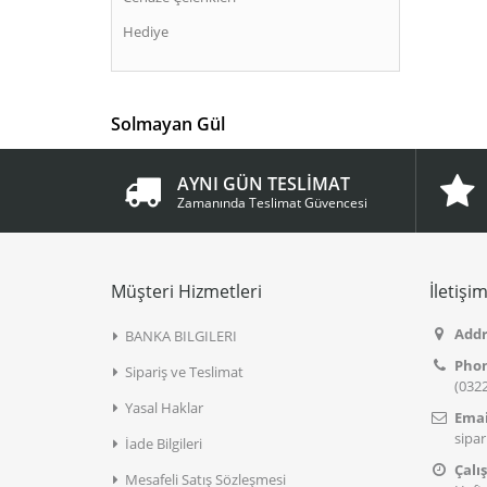
Hediye
Solmayan Gül
AYNI GÜN TESLİMAT
Zamanında Teslimat Güvencesi
Müşteri Hizmetleri
İletişi
Addr
BANKA BILGILERI
Pho
Sipariş ve Teslimat
(0322
Yasal Haklar
Emai
sipa
İade Bilgileri
Çalı
Mesafeli Satış Sözleşmesi