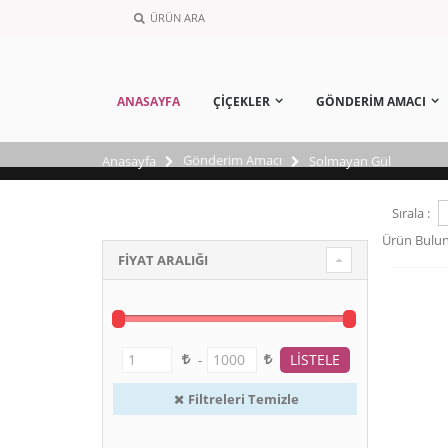
ÜRÜN ARA
ANASAYFA
ÇİÇEKLER
GÖNDERİM AMACI
Gönderim Amacı
Anasayfa
Solmayan Gül
Sırala :
Ürün Bulu
FİYAT ARALIĞI
-
Filtreleri Temizle