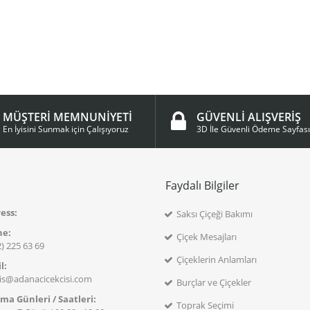
MÜŞTERİ MEMNUNİYETİ
GÜVENLİ ALIŞVERİŞ
En İyisini Sunmak için Çalışıyoruz
3D İle Güvenli Ödeme Sayfası
m
Faydalı Bilgiler
ess:
Saksı Çiçeği Bakımı
ne:
Çiçek Mesajları
) 225 63 69
Çiçeklerin Anlamları
l:
ris@adanacicekcisi.com
Burçlar ve Çiçekler
şma Günleri / Saatleri:
Toprak Seçimi