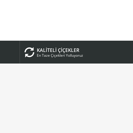
KALİTELİ ÇİÇEKLER
En Taze Çiçekleri Yolluyoruz