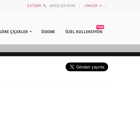
İLETİŞİM:
(0322) 225 63 69
LINKLER
YENİ
GÖRE ÇİÇEKLER
ÖDEME
ÖZEL KOLLEKSİYON