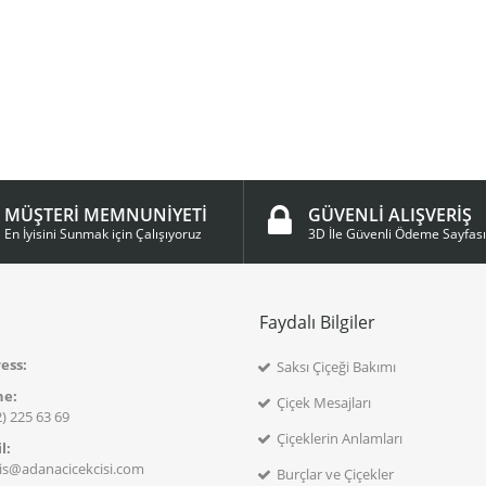
MÜŞTERİ MEMNUNİYETİ
GÜVENLİ ALIŞVERİŞ
En İyisini Sunmak için Çalışıyoruz
3D İle Güvenli Ödeme Sayfası
m
Faydalı Bilgiler
ess:
Saksı Çiçeği Bakımı
ne:
Çiçek Mesajları
) 225 63 69
Çiçeklerin Anlamları
l:
ris@adanacicekcisi.com
Burçlar ve Çiçekler