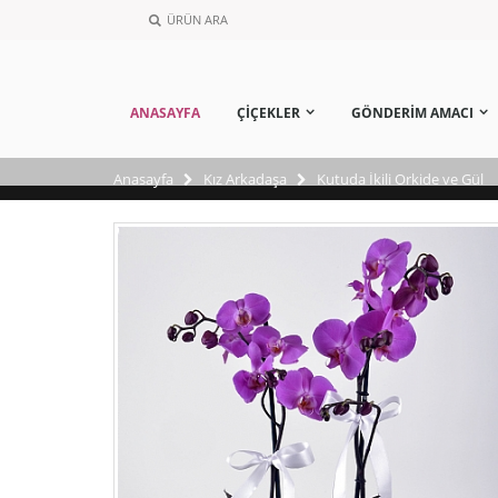
ÜRÜN ARA
ANASAYFA
ÇİÇEKLER
GÖNDERİM AMACI
Anasayfa
Kız Arkadaşa
Kutuda İkili Orkide ve Gül