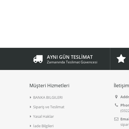
AYNI GÜN TESLİMAT
Zamanında Teslimat Güvencesi
Müşteri Hizmetleri
İletişi
Addr
BANKA BILGILERI
Pho
Sipariş ve Teslimat
(0322
Yasal Haklar
Emai
sipa
İade Bilgileri