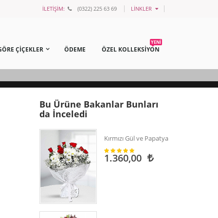
İLETİŞİM:
(0322) 225 63 69
LINKLER
YENİ
GÖRE ÇİÇEKLER
ÖDEME
ÖZEL KOLLEKSİYON
Bu Ürüne Bakanlar Bunları
da İnceledi
Kırmızı Gül ve Papatya
1.360,00