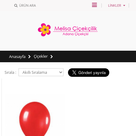
ÜRÜN ARA
LINKLER
Çiçekler
Anasayfa
Sırala :