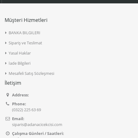
Müşteri Hizmetleri
BANKA BILGILERI
Sipariş ve Teslimat
Yasal Haklar
İade Bilgileri
Mesafeli Satış Sözleşmesi
İletişim
Address:
Phone:
(0322) 225 63 69
Email:
siparis@adanacicekcisi.com
Çalışma Günleri / Saatleri: