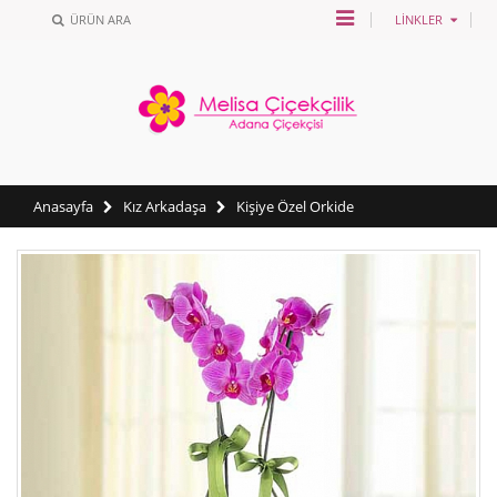
ÜRÜN ARA
LINKLER
Anasayfa
Kız Arkadaşa
Kişiye Özel Orkide