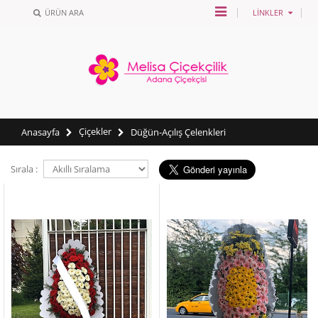
ÜRÜN ARA
LINKLER
Çiçekler
Anasayfa
Düğün-Açılış Çelenkleri
Sırala :