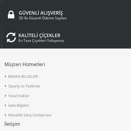
GÜVENLİ ALIŞVERİŞ
3D İle Güvenli Ödeme Sayfası
KALİTELİ ÇİÇEKLER
En Taze Çiçekleri Yolluyoruz
Müşteri Hizmetleri
BANKA BILGILERI
Sipariş ve Teslimat
Yasal Haklar
İade Bilgileri
Mesafeli Satış Sözleşmesi
İletişim