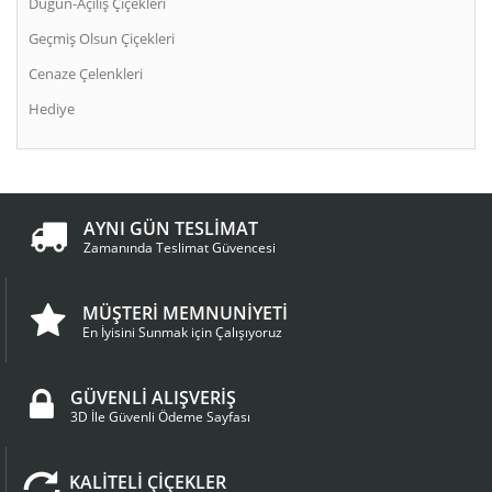
Düğün-Açılış Çiçekleri
Geçmiş Olsun Çiçekleri
Cenaze Çelenkleri
Hediye
AYNI GÜN TESLİMAT
Zamanında Teslimat Güvencesi
MÜŞTERİ MEMNUNİYETİ
En İyisini Sunmak için Çalışıyoruz
GÜVENLİ ALIŞVERİŞ
3D İle Güvenli Ödeme Sayfası
KALİTELİ ÇİÇEKLER