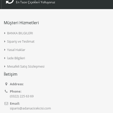
En Taze Çiçekleri Yolluyoruz
Müşteri Hizmetleri
BANKA BILGILERI
Sipariş ve Teslimat
Yasal Haklar
İade Bilgileri
Mesafeli Satış Sözleşmesi
İletişim
Address:
Phone:
(0322) 225 63 69
Email:
siparis@adanacicekcisi.com