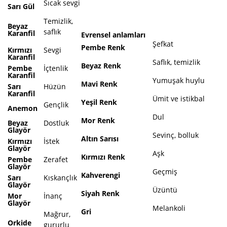
Sıcak sevgi
Sarı Gül
Temizlik,
Beyaz
saflık
Karanfil
Evrensel
anlamları
Şefkat
Pembe Renk
Kırmızı
Sevgi
Karanfil
Saflık, temizlik
Beyaz Renk
Pembe
İçtenlik
Karanfil
Yumuşak huylu
Mavi Renk
Sarı
Hüzün
Karanfil
Ümit ve istikbal
Yeşil Renk
Gençlik
Anemon
Dul
Mor Renk
Beyaz
Dostluk
Glayör
Sevinç, bolluk
Altın Sarısı
Kırmızı
İstek
Glayör
Aşk
Kırmızı Renk
Pembe
Zerafet
Glayör
Geçmiş
Kahverengi
Sarı
Kıskançlık
Glayör
Üzüntü
Siyah Renk
Mor
İnanç
Glayör
Melankoli
Gri
Mağrur,
Orkide
gururlu