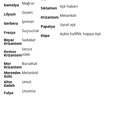
Mağrur
Kamelya
Aşk haberi
Sıklamen
Güven
Lilyum
Melankoli
Krizantem
İyimser
Gerbera
Uysal aşk
Papatya
Suçsuzluk
Frezya
Aşkta hafiflik, hoppa Aşk
Küpe
Beyaz
Sadakat
Krizantem
Sessiz
Kırmızı
istek
Krizantem
Mor
Burukluk
Krizantem
Mersedes
Melankoli
Gülü
Altın
Umut
Kadeh
Unutma
Fulya