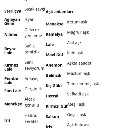
Sıcak sevgi
Sterliçya
Aşk
anlamları
Ağlayan
İsyan
Ketum aşk
Gelin
Menekşe
Gelecek
Mağrur aşk
Kamelya
Nilüfer
yenileme
Asil aşk
Lale
Saflık,
Beyaz
temizlik
Lale
İlahi aşk
Mavi Gül
Seni
Aşkta saadet
Kırmızı
Anemon
seviyorum
Lale
Mazlum aşk
Gelincik
Pembe
Anlayış
Lale
Temizlenmiş aşk
Kış Gülü
Gerginlik
Sarı Lale
Şefkatli aşk
Hercai
Alçak
Menekşe
Ateşli aşk
gönüllü
Kırmızı Gül
Geçici aşk
Hatıra,
Salkım
İris
zerafet
Aşk hatırası
İris