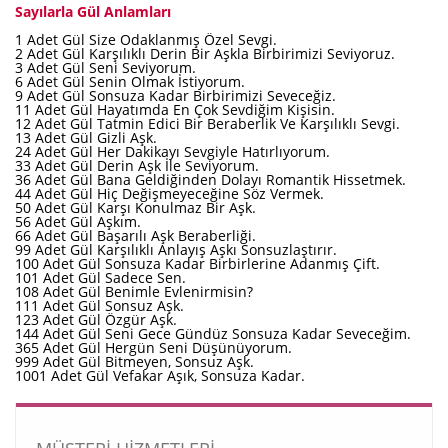
Sayılarla Gül Anlamları
1 Adet Gül Size Odaklanmış Özel Sevgi.
2 Adet Gül Karşılıklı Derin Bir Aşkla Birbirimizi Seviyoruz.
3 Adet Gül Seni Seviyorum.
6 Adet Gül Senin Olmak İstiyorum.
9 Adet Gül Sonsuza Kadar Birbirimizi Seveceğiz.
11 Adet Gül Hayatımda En Çok Sevdiğim Kişisin.
12 Adet Gül Tatmin Edici Bir Beraberlik Ve Karşılıklı Sevgi.
13 Adet Gül Gizli Aşk.
24 Adet Gül Her Dakikayı Sevgiyle Hatırlıyorum.
33 Adet Gül Derin Aşk İle Seviyorum.
36 Adet Gül Bana Geldiğinden Dolayı Romantik Hissetmek.
44 Adet Gül Hiç Değişmeyeceğine Söz Vermek.
50 Adet Gül Karşı Konulmaz Bir Aşk.
56 Adet Gül Aşkım.
66 Adet Gül Başarılı Aşk Beraberliği.
99 Adet Gül Karşılıklı Anlayış Aşkı Sonsuzlaştırır.
100 Adet Gül Sonsuza Kadar Birbirlerine Adanmış Çift.
101 Adet Gül Sadece Sen.
108 Adet Gül Benimle Evlenirmisin?
111 Adet Gül Sonsuz Aşk.
123 Adet Gül Özgür Aşk.
144 Adet Gül Seni Gece Gündüz Sonsuza Kadar Seveceğim.
365 Adet Gül Hergün Seni Düşünüyorum.
999 Adet Gül Bitmeyen, Sonsuz Aşk.
1001 Adet Gül Vefakar Aşık, Sonsuza Kadar.