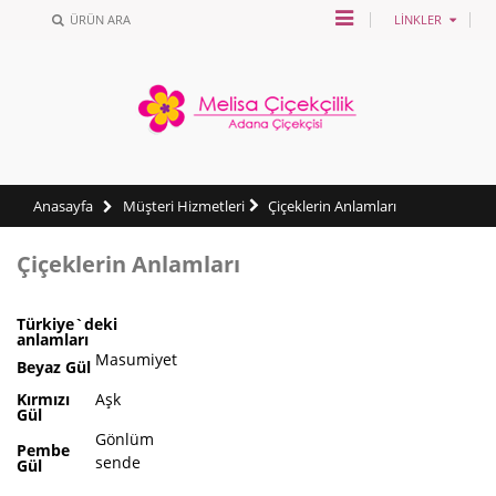
ÜRÜN ARA
LINKLER
Anasayfa
Müşteri Hizmetleri
Çiçeklerin Anlamları
Çiçeklerin Anlamları
Türkiye`deki
anlamları
Masumiyet
Beyaz Gül
Kırmızı
Aşk
Gül
Gönlüm
Pembe
sende
Gül