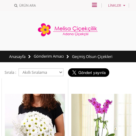
ÜRÜN ARA
LINKLER
Gönderim Amacı
Anasayfa
Geçmiş Olsun Çiçekleri
Sırala :