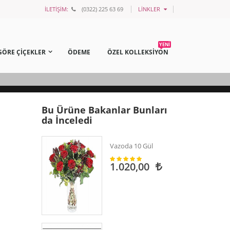
İLETİŞİM:
(0322) 225 63 69
LINKLER
YENİ
GÖRE ÇİÇEKLER
ÖDEME
ÖZEL KOLLEKSİYON
Bu Ürüne Bakanlar Bunları
da İnceledi
Vazoda 10 Gül
1.020,00