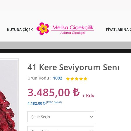
KUTUDA ÇİÇEK
FİYATLARINA 
41 Kere Seviyorum Senı
Ürün Kodu :
1092
3.485,00
+ Kdv
(KDV Dahil)
4.182,00