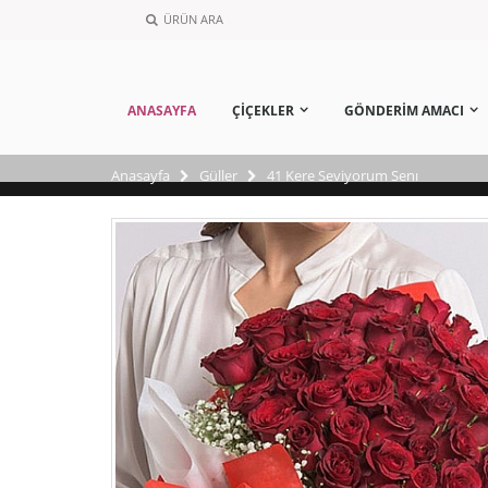
ÜRÜN ARA
ANASAYFA
ÇİÇEKLER
GÖNDERİM AMACI
Anasayfa
Güller
41 Kere Seviyorum Senı