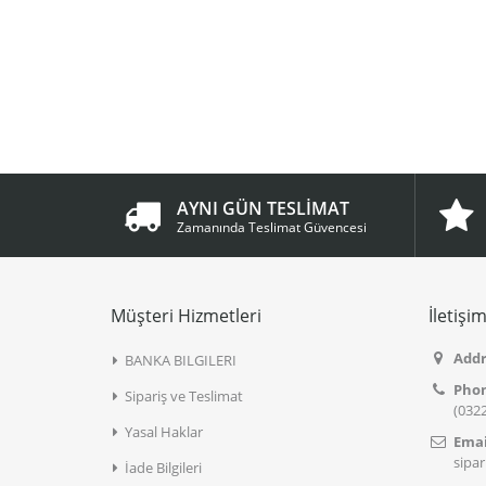
AYNI GÜN TESLİMAT
Zamanında Teslimat Güvencesi
Müşteri Hizmetleri
İletişi
Addr
BANKA BILGILERI
Pho
Sipariş ve Teslimat
(0322
Yasal Haklar
Emai
sipa
İade Bilgileri