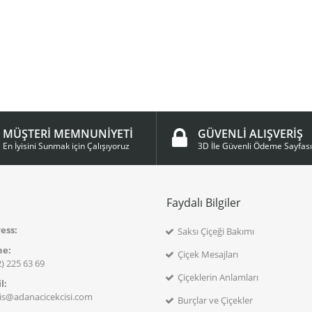
MÜŞTERİ MEMNUNİYETİ
GÜVENLİ ALIŞVERİŞ
En İyisini Sunmak için Çalışıyoruz
3D İle Güvenli Ödeme Sayfası
m
Faydalı Bilgiler
ess:
Saksı Çiçeği Bakımı
ne:
Çiçek Mesajları
) 225 63 69
Çiçeklerin Anlamları
l:
ris@adanacicekcisi.com
Burçlar ve Çiçekler