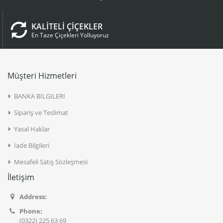
KALİTELİ ÇİÇEKLER
En Taze Çiçekleri Yolluyoruz
Müşteri Hizmetleri
BANKA BILGILERI
Sipariş ve Teslimat
Yasal Haklar
İade Bilgileri
Mesafeli Satış Sözleşmesi
İletişim
Address:
Phone:
(0322) 225 63 69