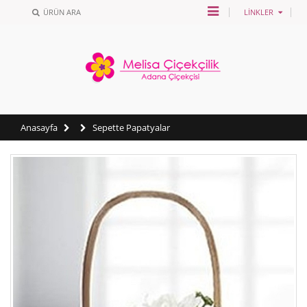
ÜRÜN ARA
LINKLER
Anasayfa
Sepette Papatyalar