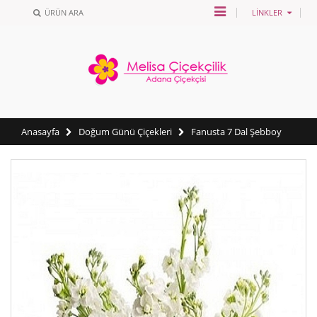
ÜRÜN ARA
LINKLER
Anasayfa
Doğum Günü Çiçekleri
Fanusta 7 Dal Şebboy